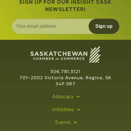
SIGN UP FOR OUR INSIGHT SASK
NEWSLETTER!
Sign up
306.781.3121
701–2002 Victoria Avenue, Regina, SK
S4P 0R7
Advocacy
Policy Recommendations
Initiatives
Young Entrepreneur Bursary Program
Events
Indigenous Business Directory